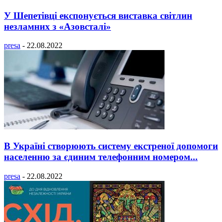
У Шепетівці експонується виставка світлин
незламних з «Азовсталі»
presa
-
22.08.2022
В Україні створюють систему екстреної допомоги
населенню за єдиним телефонним номером...
presa
-
22.08.2022