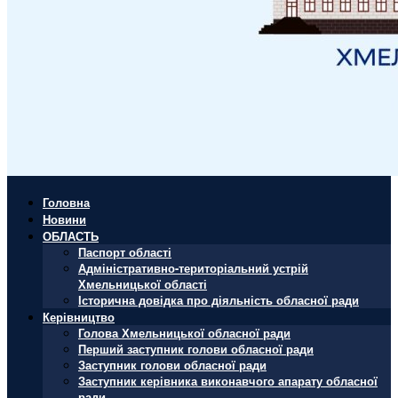
Головна
Новини
ОБЛАСТЬ
Паспорт області
Адміністративно-територіальний устрій
Хмельницької області
Історична довідка про діяльність обласної ради
Керівництво
Голова Хмельницької обласної ради
Перший заступник голови обласної ради
Заступник голови обласної ради
Заступник керівника виконавчого апарату обласної
ради