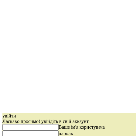
увійти
Ласкаво просимо! увійдіть в свій аккаунт
Ваше ім'я користувача
пароль