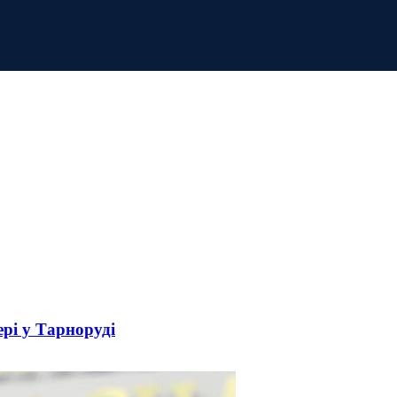
рі у Тарноруді