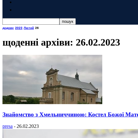
додому
2023
Лютий
26
щоденні архіви: 26.02.2023
Знайомство з Хмельниччиною: Костел Божої Мате
presa
-
26.02.2023