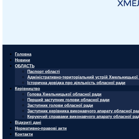
Головна
Новини
ОБЛАСТЬ
Паспорт області
Адміністративно-територіальний устрій Хмельницької 
Історична довідка про діяльність обласної ради
Керівництво
Голова Хмельницької обласної ради
Перший заступник голови обласної ради
Заступник голови обласної ради
Заступник керівника виконавчого апарату обласної ра
Керуючий справами виконавчого апарату обласної ра
Відкриті дані
Нормативно-правові акти
Контакти