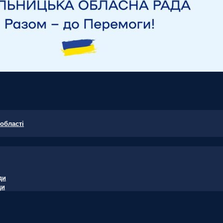
області
ди
ди