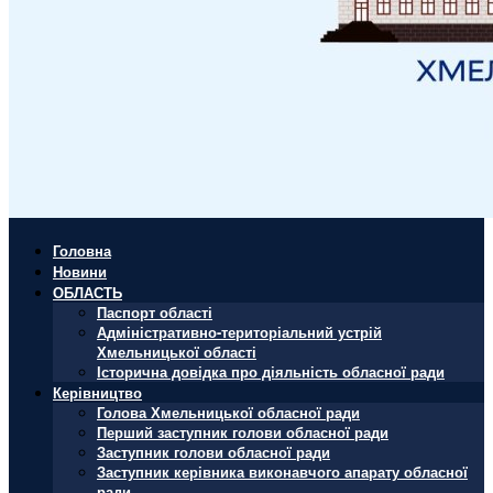
Головна
Новини
ОБЛАСТЬ
Паспорт області
Адміністративно-територіальний устрій
Хмельницької області
Історична довідка про діяльність обласної ради
Керівництво
Голова Хмельницької обласної ради
Перший заступник голови обласної ради
Заступник голови обласної ради
Заступник керівника виконавчого апарату обласної
ради