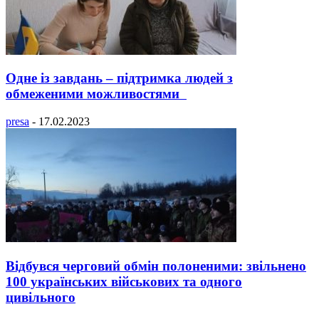
Одне із завдань – підтримка людей з
обмеженими можливостями
presa
-
17.02.2023
Відбувся черговий обмін полоненими: звільнено
100 українських військових та одного
цивільного