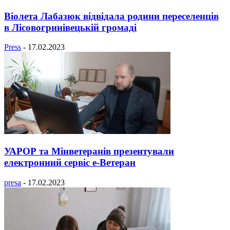
Віолета Лабазюк відвідала родини переселенців
в Лісовогринівецькій громаді
Press
-
17.02.2023
УАРОР та Мінветеранів презентували
електронний сервіс е-Ветеран
presa
-
17.02.2023