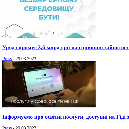
Уряд спрямує 3,6 млрд грн на сприяння зайнятості 
Press
-
29.03.2023
Інформуємо про освітні послуги, доступні на Гіді
Press
-
29.03.2023