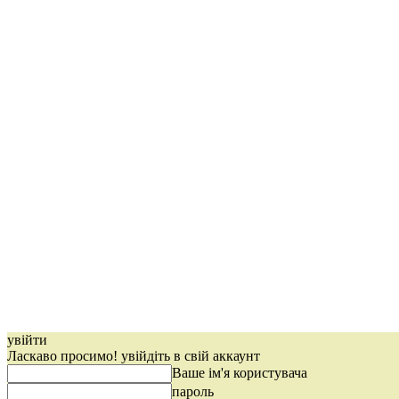
увійти
Ласкаво просимо! увійдіть в свій аккаунт
Ваше ім'я користувача
пароль