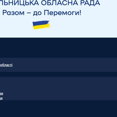
області
ди
ди