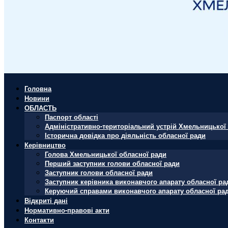
Головна
Новини
ОБЛАСТЬ
Паспорт області
Адміністративно-територіальний устрій Хмельницької 
Історична довідка про діяльність обласної ради
Керівництво
Голова Хмельницької обласної ради
Перший заступник голови обласної ради
Заступник голови обласної ради
Заступник керівника виконавчого апарату обласної ра
Керуючий справами виконавчого апарату обласної ра
Відкриті дані
Нормативно-правові акти
Контакти