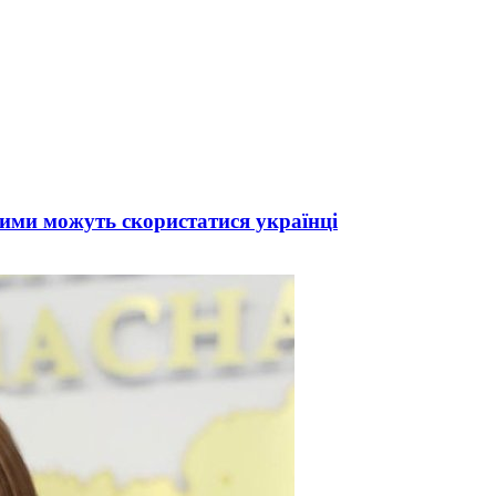
кими можуть скористатися українці