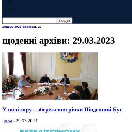
додому
2023
Березень
29
щоденні архіви: 29.03.2023
У полі зору – збереження річки Південний Буг
presa
-
29.03.2023