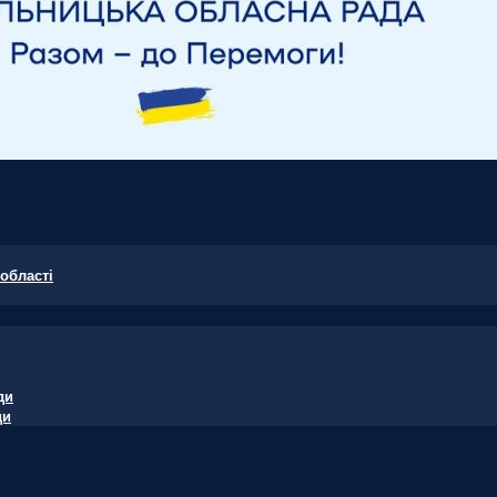
області
ди
ди