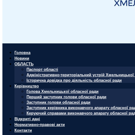
Головна
Новини
ОБЛАСТЬ
Паспорт області
Адміністративно-територіальний устрій Хмельницької 
Історична довідка про діяльність обласної ради
Керівництво
Голова Хмельницької обласної ради
Перший заступник голови обласної ради
Заступник голови обласної ради
Заступник керівника виконавчого апарату обласної ра
Керуючий справами виконавчого апарату обласної ра
Відкриті дані
Нормативно-правові акти
Контакти