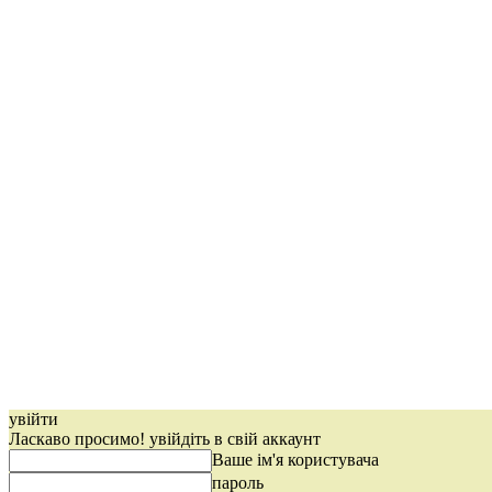
увійти
Ласкаво просимо! увійдіть в свій аккаунт
Ваше ім'я користувача
пароль