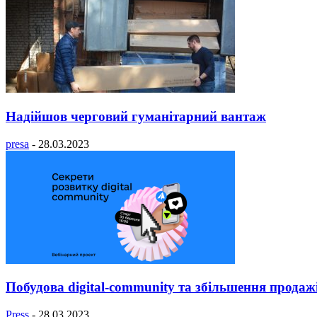
Надійшов черговий гуманітарний вантаж
presa
-
28.03.2023
Побудова digital-community та збільшення продажі
Press
-
28.03.2023