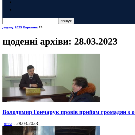
додому
2023
Березень
28
щоденні архіви: 28.03.2023
Володимир Гончарук провів прийом громадян з о
presa
-
28.03.2023