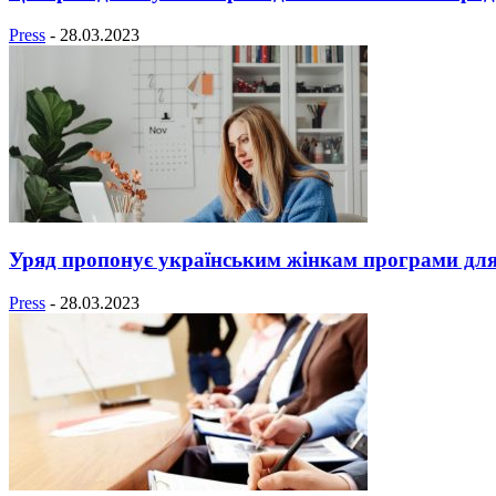
Press
-
28.03.2023
Уряд пропонує українським жінкам програми для і
Press
-
28.03.2023