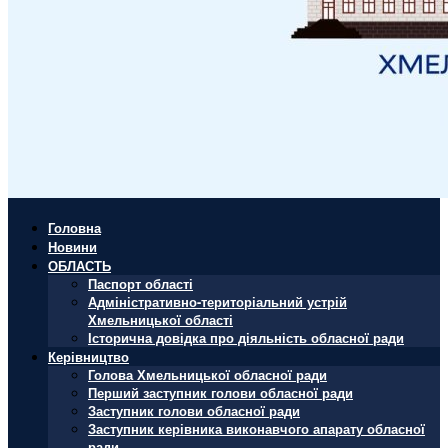
Головна
Новини
ОБЛАСТЬ
Паспорт області
Адміністративно-територіальний устрій
Хмельницької області
Історична довідка про діяльність обласної ради
Керівництво
Голова Хмельницької обласної ради
Перший заступник голови обласної ради
Заступник голови обласної ради
Заступник керівника виконавчого апарату обласної
ради