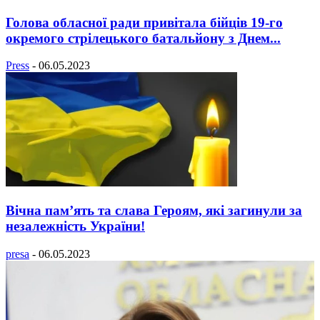
Голова обласної ради привітала бійців 19-го
окремого стрілецького батальйону з Днем...
Press
-
06.05.2023
Вічна пам’ять та слава Героям, які загинули за
незалежність України!
presa
-
06.05.2023