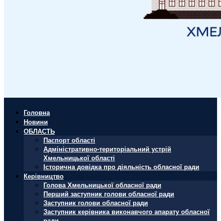
Головна
Новини
ОБЛАСТЬ
Паспорт області
Адміністративно-територіальний устрій
Хмельницької області
Історична довідка про діяльність обласної ради
Керівництво
Голова Хмельницької обласної ради
Перший заступник голови обласної ради
Заступник голови обласної ради
Заступник керівника виконавчого апарату обласної
ради