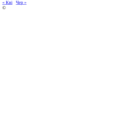
« Кві
Чер »
©