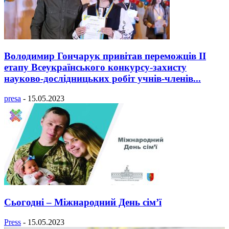
Володимир Гончарук привітав переможців II
етапу Всеукраїнського конкурсу-захисту
науково-дослідницьких робіт учнів-членів...
presa
-
15.05.2023
Сьогодні – Міжнародний День сім’ї
Press
-
15.05.2023