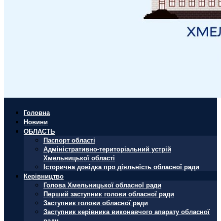
Головна
Новини
ОБЛАСТЬ
Паспорт області
Адміністративно-територіальний устрій
Хмельницької області
Історична довідка про діяльність обласної ради
Керівництво
Голова Хмельницької обласної ради
Перший заступник голови обласної ради
Заступник голови обласної ради
Заступник керівника виконавчого апарату обласної
ради