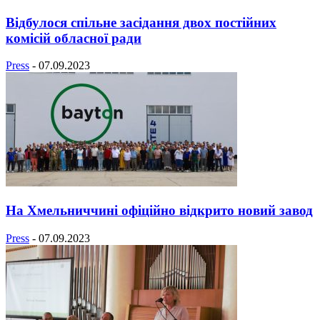
Відбулося спільне засідання двох постійних
комісій обласної ради
Press
-
07.09.2023
На Хмельниччині офіційно відкрито новий завод
Press
-
07.09.2023