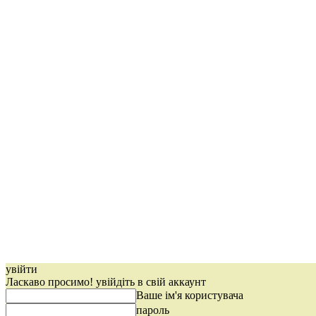
увійти
Ласкаво просимо! увійдіть в свій аккаунт
Ваше ім'я користувача
пароль