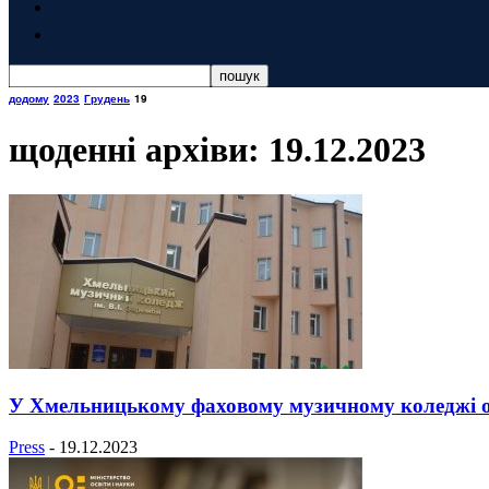
додому
2023
Грудень
19
щоденні архіви: 19.12.2023
У Хмельницькому фаховому музичному коледжі о
Press
-
19.12.2023