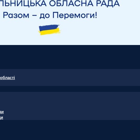
області
ди
ди