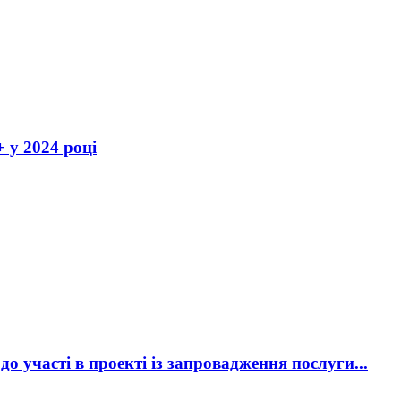
 у 2024 році
 участі в проекті із запровадження послуги...