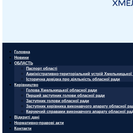
Головна
Новини
ОБЛАСТЬ
Паспорт області
Адміністративно-територіальний устрій Хмельницької 
Історична довідка про діяльність обласної ради
Керівництво
Голова Хмельницької обласної ради
Перший заступник голови обласної ради
Заступник голови обласної ради
Заступник керівника виконавчого апарату обласної ра
Керуючий справами виконавчого апарату обласної ра
Відкриті дані
Нормативно-правові акти
Контакти