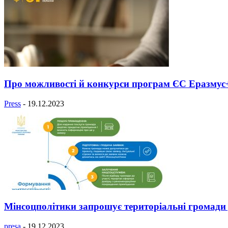
Про можливості й конкурси програм ЄС Еразмус+
Press
-
19.12.2023
Мінсоцполітики запрошує територіальні громади до
presa
-
19.12.2023