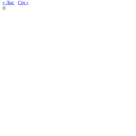
« Лис
Січ »
©