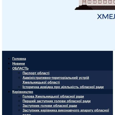
Головна
Новини
ОБЛАСТЬ
Паспорт області
Адміністративно-територіальний устрій
Хмельницької області
Історична довідка про діяльність обласної ради
Керівництво
Голова Хмельницької обласної ради
Перший заступник голови обласної ради
Заступник голови обласної ради
Заступник керівника виконавчого апарату обласної
ради