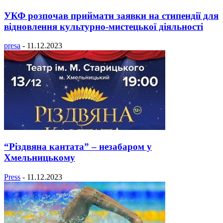
УКФ розпочав приймати заявки на стипендії для
відновлення культурно-мистецької діяльності
presa
-
11.12.2023
“Різдвяна кантата” – незабаром у
Хмельницькому
Press
-
11.12.2023