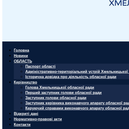
Головна
Новини
ОБЛАСТЬ
Паспорт області
Адміністративно-територіальний устрій Хмельницької 
Історична довідка про діяльність обласної ради
Керівництво
Голова Хмельницької обласної ради
Перший заступник голови обласної ради
Заступник голови обласної ради
Заступник керівника виконавчого апарату обласної ра
Керуючий справами виконавчого апарату обласної ра
Відкриті дані
Нормативно-правові акти
Контакти