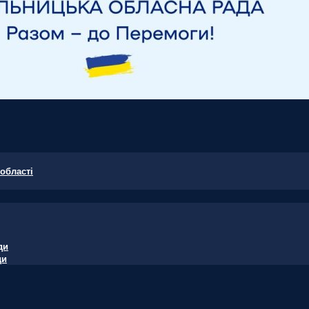
області
ди
ди