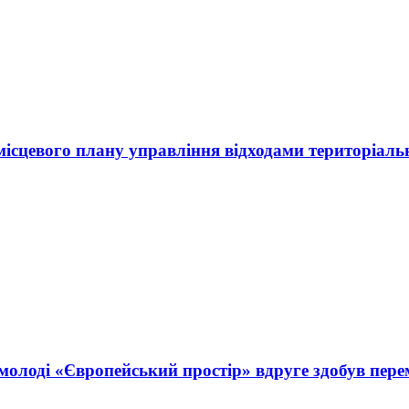
сцевого плану управління відходами територіально
олоді «Європейський простір» вдруге здобув перем