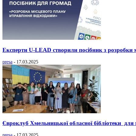
Експерти U-LEAD створили посібник з розробки мі
presa
-
17.03.2025
Євроклуб Хмельницької обласної бібліотеки для м
presa
-
17.03.2025