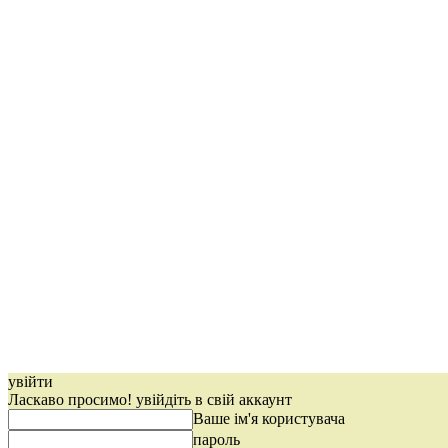
увійти
Ласкаво просимо! увійдіть в свій аккаунт
Ваше ім'я користувача
пароль