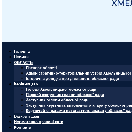
Головна
Новини
ОБЛАСТЬ
Паспорт області
Адміністративно-територіальний устрій Хмельницької 
Історична довідка про діяльність обласної ради
Керівництво
Голова Хмельницької обласної ради
Перший заступник голови обласної ради
Заступник голови обласної ради
Заступник керівника виконавчого апарату обласної ра
Керуючий справами виконавчого апарату обласної ра
Відкриті дані
Нормативно-правові акти
Контакти