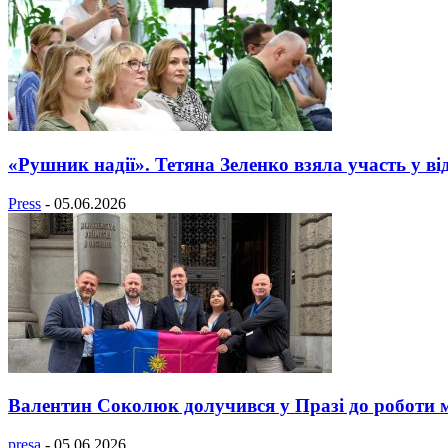
«Рушник надії». Тетяна Зеленко взяла участь у ві
Press
-
05.06.2026
Валентин Соколюк долучився у Празі до роботи мі
presa
-
05.06.2026