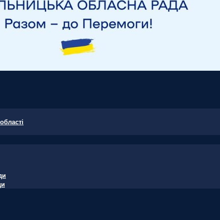
області
ди
ди