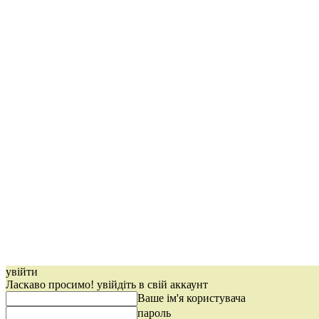
увійти
Ласкаво просимо! увійдіть в свій аккаунт
Ваше ім'я користувача
пароль