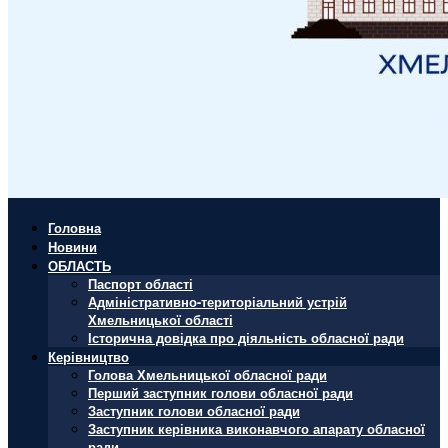
Головна
Новини
ОБЛАСТЬ
Паспорт області
Адміністративно-територіальний устрій
Хмельницької області
Історична довідка про діяльність обласної ради
Керівництво
Голова Хмельницької обласної ради
Перший заступник голови обласної ради
Заступник голови обласної ради
Заступник керівника виконавчого апарату обласної
ради