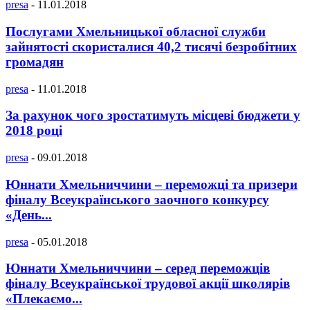
presa
-
11.01.2018
Послугами Хмельницької обласної служби
зайнятості скористалися 40,2 тисячі безробітних
громадян
presa
-
11.01.2018
За рахунок чого зростатимуть місцеві бюджети у
2018 році
presa
-
09.01.2018
Юннати Хмельниччини – переможці та призери
фіналу Всеукраїнського заочного конкурсу
«День...
presa
-
05.01.2018
Юннати Хмельниччини – серед переможців
фіналу Всеукраїнської трудової акції школярів
«Плекаємо...