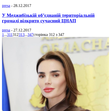
presa
-
28.12.2017
У Меджибізькій об’єднаній територіальній
громаді відкрито сучасний ЦНАП
presa
-
27.12.2017
1
...
311
312
313
...
347
сторінка 312 з 347