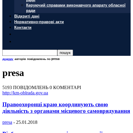
Керуючий справами виконавчого апарату обласної
ради
Відкриті дані
Нормативно-правові акти
Контакти
додому
авторів
повідомлень по presa
presa
5193 ПОВІДОМЛЕНЬ
0 КОМЕНТАРІ
http://km-oblrada.gov.ua
Правоохоронці краю координують свою
діяльність з органами місцевого самоврядування
presa
-
25.01.2018