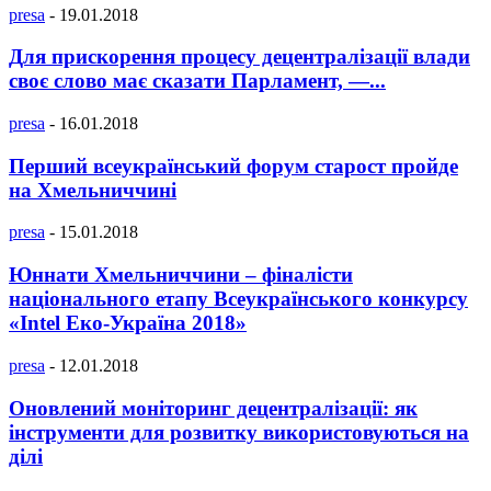
presa
-
19.01.2018
Для прискорення процесу децентралізації влади
своє слово має сказати Парламент, —...
presa
-
16.01.2018
Перший всеукраїнський форум старост пройде
на Хмельниччині
presa
-
15.01.2018
Юннати Хмельниччини – фіналісти
національного етапу Всеукраїнського конкурсу
«Intel Еко-Україна 2018»
presa
-
12.01.2018
Оновлений моніторинг децентралізації: як
інструменти для розвитку використовуються на
ділі