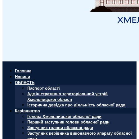
Головна
Новини
ОБЛАСТЬ
Паспорт області
Адміністративно-територіальний устрій
Хмельницької області
Історична довідка про діяльність обласної ради
Керівництво
Голова Хмельницької обласної ради
Перший заступник голови обласної ради
Заступник голови обласної ради
Заступник керівника виконавчого апарату обласної
ради