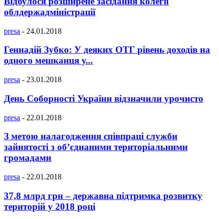
Відбулося розширене засідання колегії
облдержадміністрації
presa
-
24.01.2018
Геннадій Зубко: У деяких ОТГ рівень доходів на
одного мешканця у...
presa
-
23.01.2018
День Соборності України відзначили урочисто
presa
-
22.01.2018
З метою налагодження співпраці служби
зайнятості з об’єднаними територіальними
громадами
presa
-
22.01.2018
37,8 млрд грн – державна підтримка розвитку
територій у 2018 році