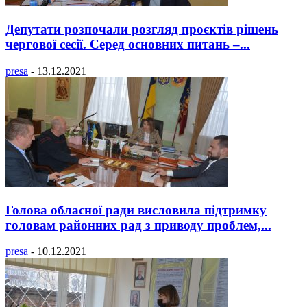
Депутати розпочали розгляд проєктів рішень
чергової сесії. Серед основних питань –...
presa
-
13.12.2021
Голова обласної ради висловила підтримку
головам районних рад з приводу проблем,...
presa
-
10.12.2021