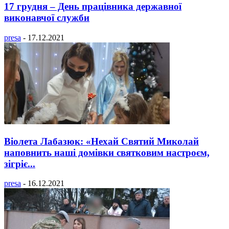
17 грудня – День працівника державної
виконавчої служби
presa
-
17.12.2021
Віолета Лабазюк: «Нехай Святий Миколай
наповнить наші домівки святковим настроєм,
зігріє...
presa
-
16.12.2021