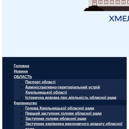
Головна
Новини
ОБЛАСТЬ
Паспорт області
Адміністративно-територіальний устрій
Хмельницької області
Історична довідка про діяльність обласної ради
Керівництво
Голова Хмельницької обласної ради
Перший заступник голови обласної ради
Заступник голови обласної ради
Заступник керівника виконавчого апарату обласної
ради