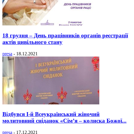
18 грудня – День працівників органів реєстрації
актів цивільного стану
presa
-
18.12.2021
Відбувся І-й Всеукраїнський жіночий
молитовний сніданок «Сім’я – колиска Божої...
presa
-
17.12.2021