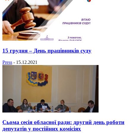
15 грудня – День працівників суду
Press
-
15.12.2021
Сьома сесія обласної ради: другий день роботи
депутатів у постійних комісіях