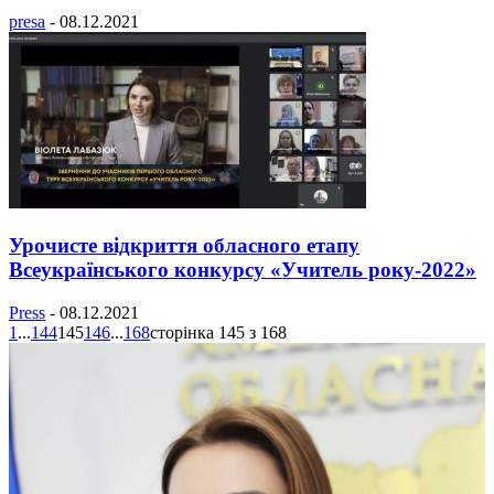
presa
-
08.12.2021
Урочисте відкриття обласного етапу
Всеукраїнського конкурсу «Учитель року-2022»
Press
-
08.12.2021
1
...
144
145
146
...
168
сторінка 145 з 168