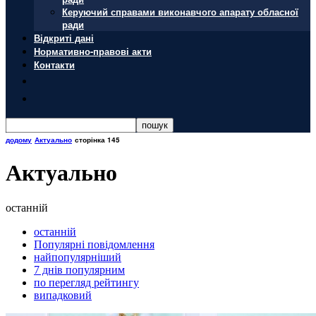
Керуючий справами виконавчого апарату обласної
ради
Відкриті дані
Нормативно-правові акти
Контакти
додому
Актуально
сторінка 145
Актуально
останній
останній
Популярні повідомлення
найпопулярніший
7 днів популярним
по перегляд рейтингу
випадковий