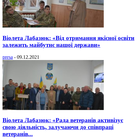
Віолета Лабазюк: «Від отримання якісної освіти
залежить майбутнє нашої держави»
presa
-
09.12.2021
Віолета Лабазюк: «Рада ветеранів активізує
свою діяльність, залучаючи до співпраці
ветеранів...