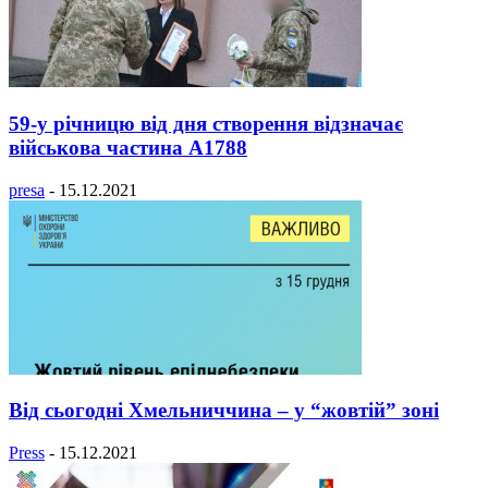
59-у річницю від дня створення відзначає
військова частина А1788
presa
-
15.12.2021
Від сьогодні Хмельниччина – у “жовтій” зоні
Press
-
15.12.2021