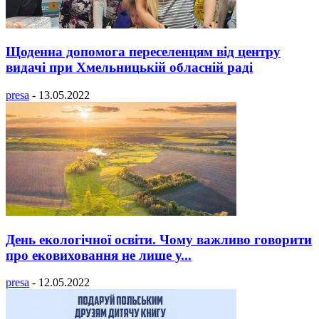
Щоденна допомога переселенцям від центру
видачі при Хмельницькій обласній раді
presa
-
13.05.2022
День екологічної освіти. Чому важливо говорити
про ековиховання не лише у...
presa
-
12.05.2022