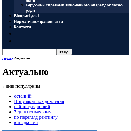
Керуючий справами виконавчого апарату обласної
ради
Відкриті дані
Нормативно-правові акти
Контакти
додому
Актуально
Актуально
7 днів популярним
останній
Популярні повідомлення
найпопулярніший
7 днів популярним
по перегляд рейтингу
випадковий