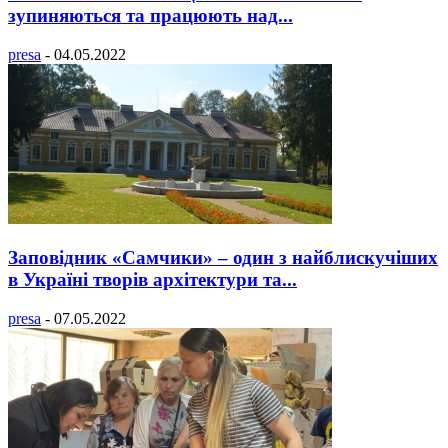
зупиняються та працюють над...
presa
-
04.05.2022
Заповідник «Самчики» – один з найблискучіших
в Україні творів архітектури та...
presa
-
07.05.2022