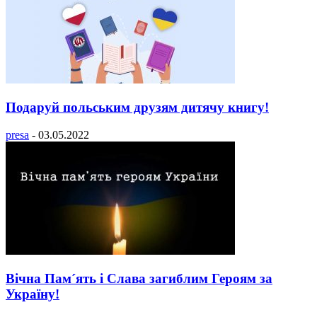
Подаруй польським друзям дитячу книгу!
presa
-
03.05.2022
Вічна Пам´ять і Слава загиблим Героям за
Україну!