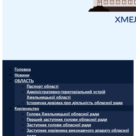
Головна
Новини
ОБЛАСТЬ
Паспорт області
Адміністративно-територіальний устрій
Хмельницької області
Історична довідка про діяльність обласної ради
Керівництво
Голова Хмельницької обласної ради
Перший заступник голови обласної ради
Заступник голови обласної ради
Заступник керівника виконавчого апарату обласної
ради