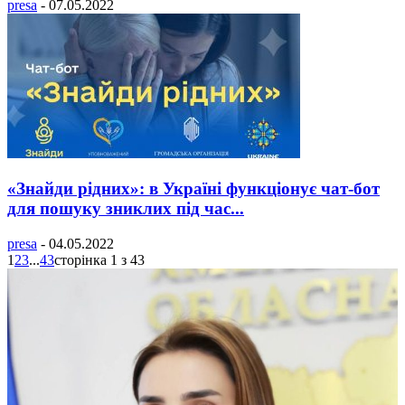
presa
-
07.05.2022
«Знайди рідних»: в Україні функціонує чат-бот
для пошуку зниклих під час...
presa
-
04.05.2022
1
2
3
...
43
сторінка 1 з 43