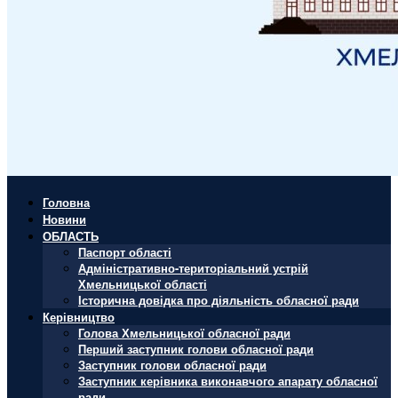
Головна
Новини
ОБЛАСТЬ
Паспорт області
Адміністративно-територіальний устрій
Хмельницької області
Історична довідка про діяльність обласної ради
Керівництво
Голова Хмельницької обласної ради
Перший заступник голови обласної ради
Заступник голови обласної ради
Заступник керівника виконавчого апарату обласної
ради