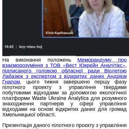
На виконання положень
Меморандуму про
взаєморозуміння з ТОВ «Вест Юкрейн Аналітікс»,
підписаного головою обласної ради Віолетою
Лабазюк з експертом з відкритих даних Андрієм
Гнапом
, цього тижня завершено першу фазу
пілотного проекту з управління твердими
побутовими відходами за допомогою екологічної
платформи Waste Ukraine Analytics для розумного
знаходження партнерів у сфері управління
відходами на основі відкритих даних для громад
Хмельницької області.
Презентація даного пілотного проєкту з управління