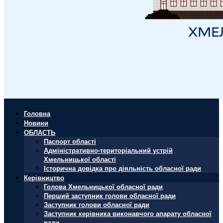
Головна
Новини
ОБЛАСТЬ
Паспорт області
Адміністративно-територіальний устрій
Хмельницької області
Історична довідка про діяльність обласної ради
Керівництво
Голова Хмельницької обласної ради
Перший заступник голови обласної ради
Заступник голови обласної ради
Заступник керівника виконавчого апарату обласної
ради