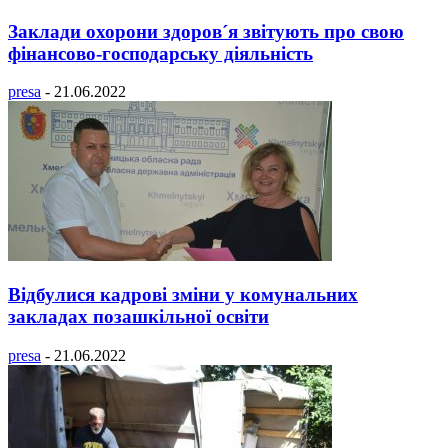
Заклади охорони здоров´я звітують про свою
фінансово-господарську діяльність
presa
-
21.06.2022
Відбулися кадрові зміни у комунальних
закладах позашкільної освіти
presa
-
21.06.2022