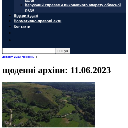
Керуючий справами виконавчого апарату обласної
ради
Відкриті дані
Нормативно-правові акти
Контакти
додому
2023
Червень
11
щоденні архіви: 11.06.2023