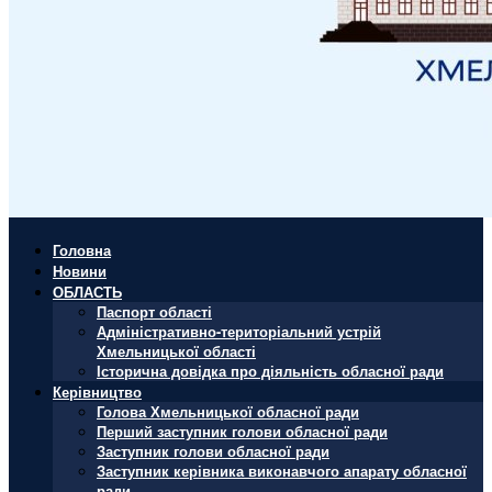
Головна
Новини
ОБЛАСТЬ
Паспорт області
Адміністративно-територіальний устрій
Хмельницької області
Історична довідка про діяльність обласної ради
Керівництво
Голова Хмельницької обласної ради
Перший заступник голови обласної ради
Заступник голови обласної ради
Заступник керівника виконавчого апарату обласної
ради