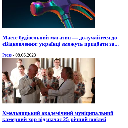
Маєте будівельний магазин — долучайтеся до
єВідновлення: українці зможуть придбати за...
Press
-
08.06.2023
Хмельницький академічний муніципальний
камерний хор відзначає 25-річний ювілей