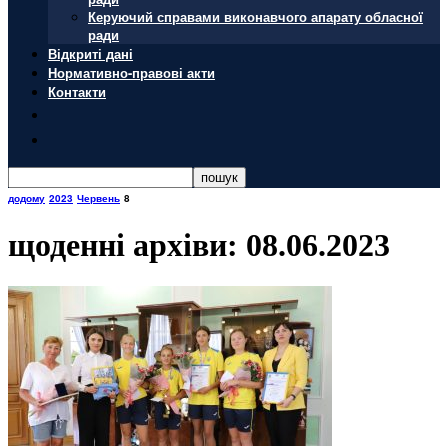
Керуючий справами виконавчого апарату обласної
ради
Відкриті дані
Нормативно-правові акти
Контакти
додому
2023
Червень
8
щоденні архіви: 08.06.2023