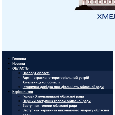
Головна
Новини
ОБЛАСТЬ
Паспорт області
Адміністративно-територіальний устрій
Хмельницької області
Історична довідка про діяльність обласної ради
Керівництво
Голова Хмельницької обласної ради
Перший заступник голови обласної ради
Заступник голови обласної ради
Заступник керівника виконавчого апарату обласної
ради