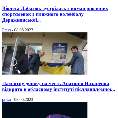
Віолета Лабазюк зустрілась з командою юних
спортсменок з пляжного волейболу
Деражнянської...
Press
-
08.06.2023
Пам´ятну дошку на честь Анатолія Назаренка
відкрито в обласному інституті післядипломної...
presa
-
08.06.2023