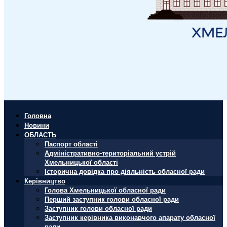
Головна
Новини
ОБЛАСТЬ
Паспорт області
Адміністративно-територіальний устрій
Хмельницької області
Історична довідка про діяльність обласної ради
Керівництво
Голова Хмельницької обласної ради
Перший заступник голови обласної ради
Заступник голови обласної ради
Заступник керівника виконавчого апарату обласної
ради