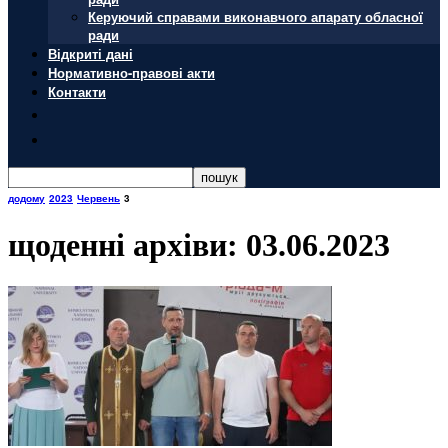
Керуючий справами виконавчого апарату обласної
ради
Відкриті дані
Нормативно-правові акти
Контакти
додому
2023
Червень
3
щоденні архіви: 03.06.2023