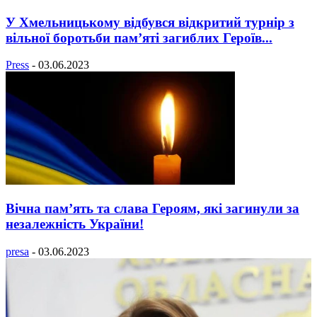
У Хмельницькому відбувся відкритий турнір з
вільної боротьби пам’яті загиблих Героїв...
Press
-
03.06.2023
Вічна пам’ять та слава Героям, які загинули за
незалежність України!
presa
-
03.06.2023