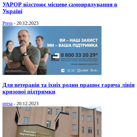
УАРОР відстоює місцеве самоврядування в
Україні
Press
-
20.12.2023
Для ветеранів та їхніх родин працює гаряча лінія
кризової підтримки
presa
-
20.12.2023