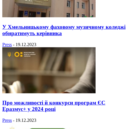
У Хмельницькому фаховому музичному коледжі
обиратимуть керівника
Press
-
19.12.2023
Про можливості й конкурси програм ЄС
Еразмус+ у 2024 році
Press
-
19.12.2023