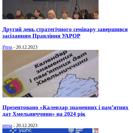
Другий день стратегічного семінару завершився
засіданням Правління УАРОР
Press
-
20.12.2023
Презентовано «Календар знаменних і пам’ятних
дат Хмельниччини» на 2024 рік
presa
-
20.12.2023