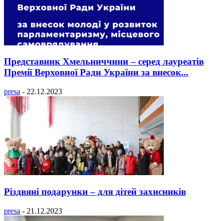
Представник Хмельниччини – серед лауреатів
Премії Верховної Ради України за внесок...
presa
-
22.12.2023
Різдвяні подарунки – для дітей захисників
presa
-
21.12.2023