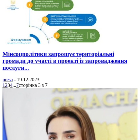
Мінсоцполітики запрошує територіальні
громади до участі в проекті із запровадження
послуги...
presa
-
19.12.2023
1
2
3
4
...
7
сторінка 3 з 7