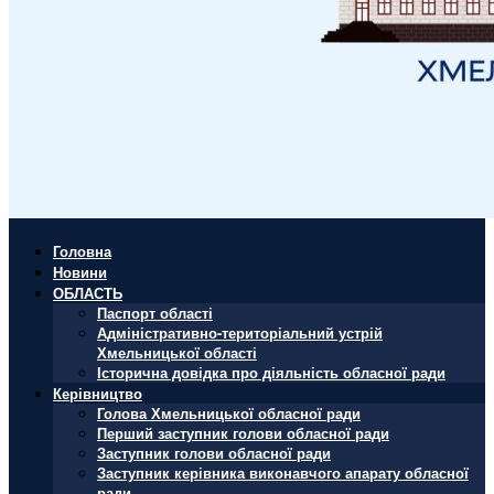
Головна
Новини
ОБЛАСТЬ
Паспорт області
Адміністративно-територіальний устрій
Хмельницької області
Історична довідка про діяльність обласної ради
Керівництво
Голова Хмельницької обласної ради
Перший заступник голови обласної ради
Заступник голови обласної ради
Заступник керівника виконавчого апарату обласної
ради