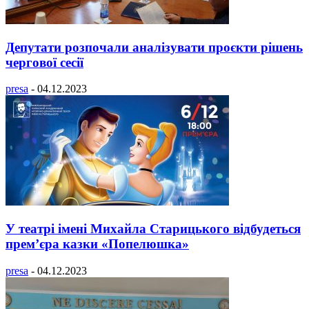
Депутати розпочали аналізувати проєкти рішень
чергової сесії
presa
-
04.12.2023
У театрі імені Михайла Старицького відбудеться
прем’єра казки «Попелюшка»
presa
-
04.12.2023