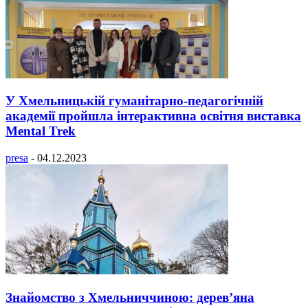
У Хмельницькій гуманітарно-педагогічній
академії пройшла інтерактивна освітня виставка
Mental Trek
presa
-
04.12.2023
Знайомство з Хмельниччиною: дерев’яна