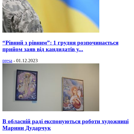
“Рівний з рівним”: 1 грудня розпочинається
прийом заяв від кандидатів у...
presa
-
01.12.2023
В обласній раді експонуються роботи художниці
Марини Дударчук