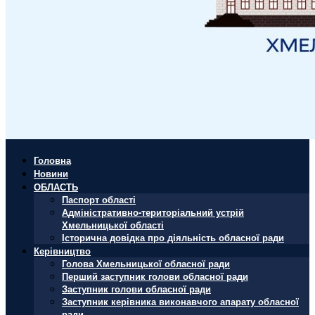
Головна
Новини
ОБЛАСТЬ
Паспорт області
Адміністративно-територіальний устрій
Хмельницької області
Історична довідка про діяльність обласної ради
Керівництво
Голова Хмельницької обласної ради
Перший заступник голови обласної ради
Заступник голови обласної ради
Заступник керівника виконавчого апарату обласної
ради