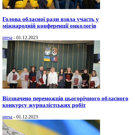
Голова обласної ради взяла участь у
міжнародній конференції онкологів
presa
-
01.12.2023
Відзначено переможців цьогорічного обласного
конкурсу журналістських робіт
presa
-
01.12.2023