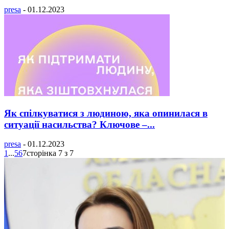
presa
-
01.12.2023
Як спілкуватися з людиною, яка опинилася в
ситуації насильства? Ключове –...
presa
-
01.12.2023
1
...
5
6
7
сторінка 7 з 7