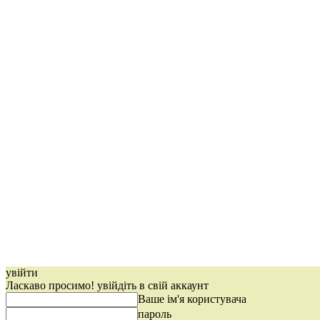
увійти
Ласкаво просимо! увійдіть в свій аккаунт
Ваше ім'я користувача
пароль