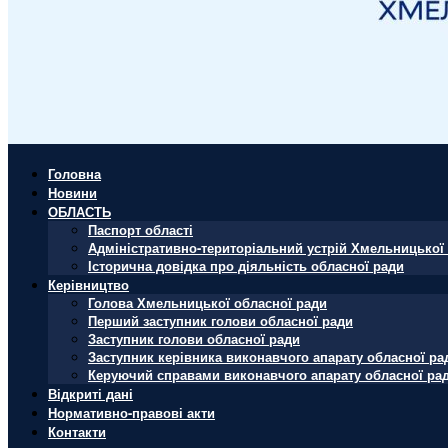
Головна
Новини
ОБЛАСТЬ
Паспорт області
Адміністративно-територіальний устрій Хмельницької 
Історична довідка про діяльність обласної ради
Керівництво
Голова Хмельницької обласної ради
Перший заступник голови обласної ради
Заступник голови обласної ради
Заступник керівника виконавчого апарату обласної ра
Керуючий справами виконавчого апарату обласної ра
Відкриті дані
Нормативно-правові акти
Контакти