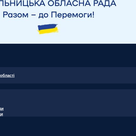
області
ди
ди