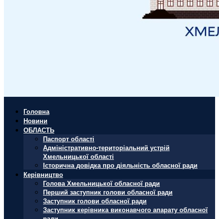
Головна
Новини
ОБЛАСТЬ
Паспорт області
Адміністративно-територіальний устрій
Хмельницької області
Історична довідка про діяльність обласної ради
Керівництво
Голова Хмельницької обласної ради
Перший заступник голови обласної ради
Заступник голови обласної ради
Заступник керівника виконавчого апарату обласної
ради