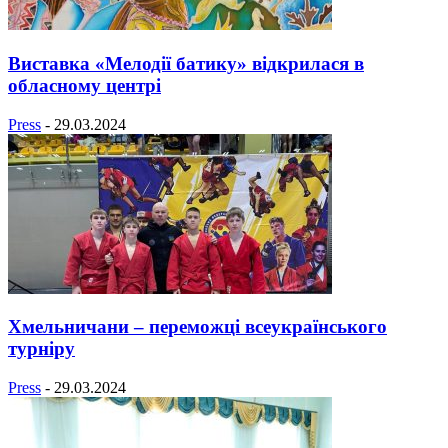
Виставка «Мелодії батику» відкрилася в
обласному центрі
Press
-
29.03.2024
Хмельничани – переможці всеукраїнського
турніру
Press
-
29.03.2024