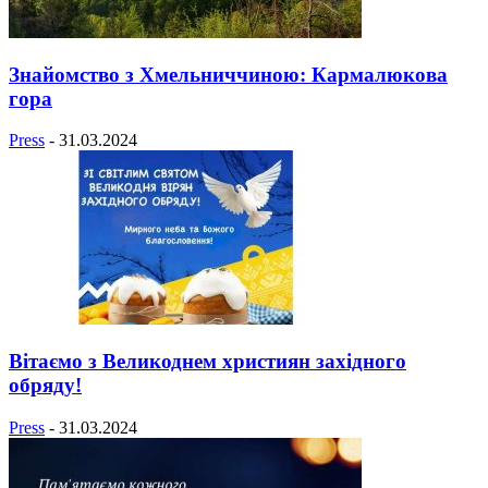
Знайомство з Хмельниччиною: Кармалюкова
гора
Press
-
31.03.2024
Вітаємо з Великоднем християн західного
обряду!
Press
-
31.03.2024