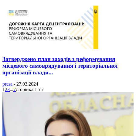
Затверджено план заходів з реформування
місцевого самоврядування і територіальної
організації влади...
presa
-
27.03.2024
1
2
3
...
7
сторінка 1 з 7