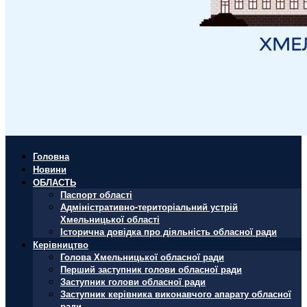
Головна
Новини
ОБЛАСТЬ
Паспорт області
Адміністративно-територіальний устрій
Хмельницької області
Історична довідка про діяльність обласної ради
Керівництво
Голова Хмельницької обласної ради
Перший заступник голови обласної ради
Заступник голови обласної ради
Заступник керівника виконавчого апарату обласної
ради