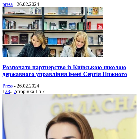
presa
-
26.02.2024
Розпочато партнерство із Київською школою
державного управління імені Сергія Нижного
Press
-
26.02.2024
1
2
3
...
7
сторінка 1 з 7