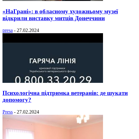
«НаГрані»: в обласному художньому музеї
відкрили виставку митців Донеччини
presa
-
27.02.2024
Психологічна підтримка ветеранів: де шукати
допомогу?
Press
-
27.02.2024