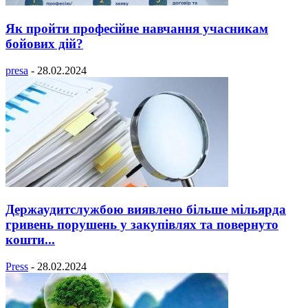
Як пройти професійне навчання учасникам
бойових дій?
presa
-
28.02.2024
Держаудитслужбою виявлено більше мільярда
гривень порушень у закупівлях та повернуто
кошти...
Press
-
28.02.2024