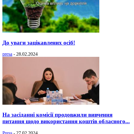
До уваги зацікавлених осіб!
presa
-
28.02.2024
На засіданні комісії продовжили вивчення
питання щодо використання коштів обласного...
Press
-
27.02.2024