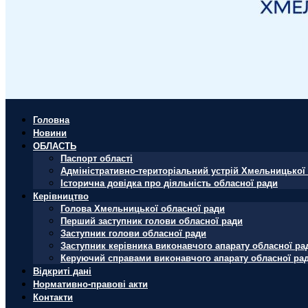
Головна
Новини
ОБЛАСТЬ
Паспорт області
Адміністративно-територіальний устрій Хмельницької 
Історична довідка про діяльність обласної ради
Керівництво
Голова Хмельницької обласної ради
Перший заступник голови обласної ради
Заступник голови обласної ради
Заступник керівника виконавчого апарату обласної ра
Керуючий справами виконавчого апарату обласної ра
Відкриті дані
Нормативно-правові акти
Контакти