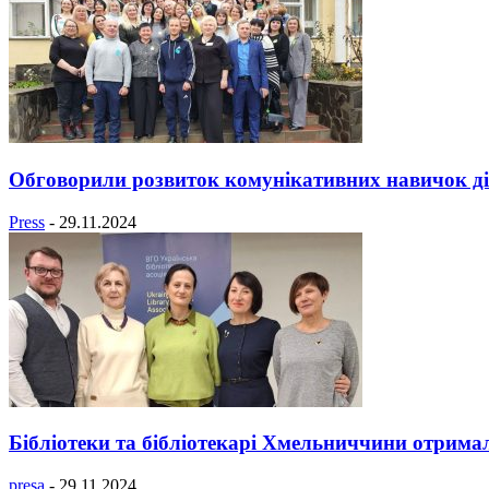
Обговорили розвиток комунікативних навичок ді
Press
-
29.11.2024
Бібліотеки та бібліотекарі Хмельниччини отримал
presa
-
29.11.2024