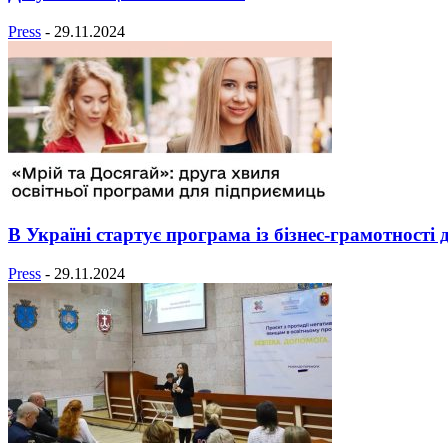
Press
-
29.11.2024
В Україні стартує програма із бізнес-грамотності
Press
-
29.11.2024