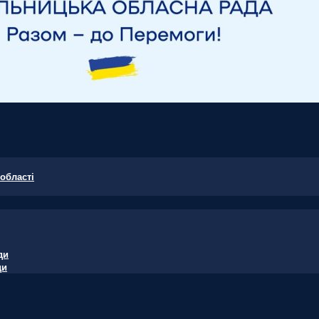
області
ди
ди