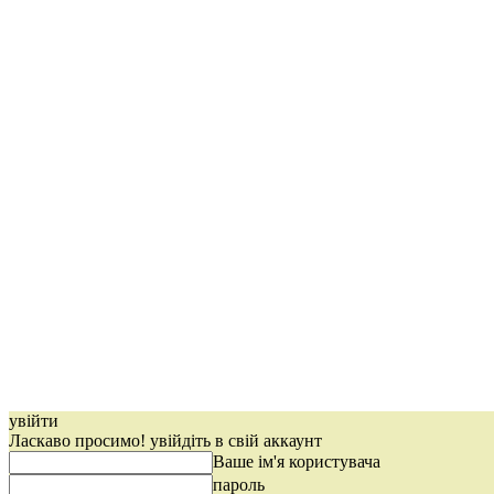
увійти
Ласкаво просимо! увійдіть в свій аккаунт
Ваше ім'я користувача
пароль