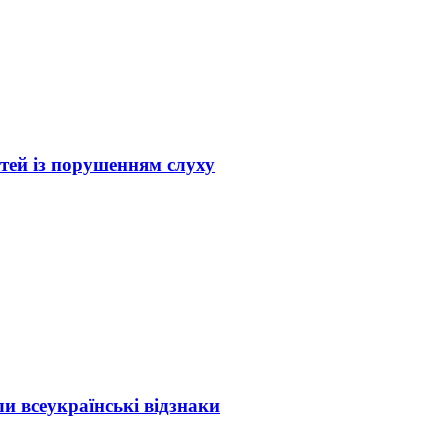
тей із порушенням слуху
и всеукраїнські відзнаки