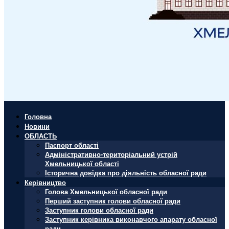
Головна
Новини
ОБЛАСТЬ
Паспорт області
Адміністративно-територіальний устрій
Хмельницької області
Історична довідка про діяльність обласної ради
Керівництво
Голова Хмельницької обласної ради
Перший заступник голови обласної ради
Заступник голови обласної ради
Заступник керівника виконавчого апарату обласної
ради