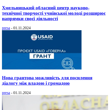
Хмельницький обласний центр науково-
технічної творчості учнівської молоді розширює
напрямки своєї діяльності
presa
-
01.11.2024
Нова грантова можливість для посилення
діалогу між владою і громадою
presa
-
01.11.2024