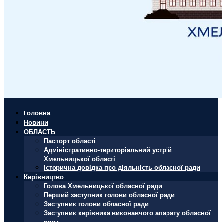
Головна
Новини
ОБЛАСТЬ
Паспорт області
Адміністративно-територіальний устрій
Хмельницької області
Історична довідка про діяльність обласної ради
Керівництво
Голова Хмельницької обласної ради
Перший заступник голови обласної ради
Заступник голови обласної ради
Заступник керівника виконавчого апарату обласної
ради