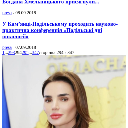
Богдана Хмельницького присягнули...
presa
-
08.09.2018
У Кам’янці-Подільському проходить науково-
практична конференція «Подільські дні
онкології»
presa
-
07.09.2018
1
...
293
294
295
...
347
сторінка 294 з 347