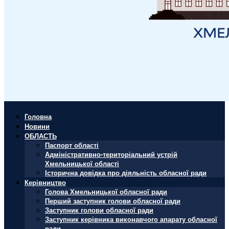
Головна
Новини
ОБЛАСТЬ
Паспорт області
Адміністративно-територіальний устрій
Хмельницької області
Історична довідка про діяльність обласної ради
Керівництво
Голова Хмельницької обласної ради
Перший заступник голови обласної ради
Заступник голови обласної ради
Заступник керівника виконавчого апарату обласної
ради