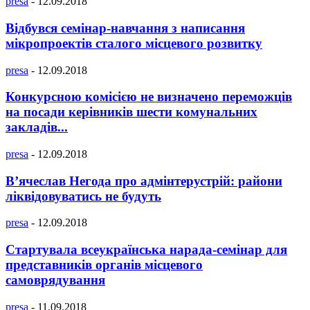
presa
-
12.09.2018
Відбувся семінар-навчання з написання
мікропроектів сталого місцевого розвитку
presa
-
12.09.2018
Конкурсною комісією не визначено переможців
на посади керівників шести комунальних
закладів...
presa
-
12.09.2018
В’ячеслав Негода про адмінтерустрій: райони
ліквідовуватись не будуть
presa
-
12.09.2018
Стартувала всеукраїнська нарада-семінар для
представників органів місцевого
самоврядування
presa
-
11.09.2018