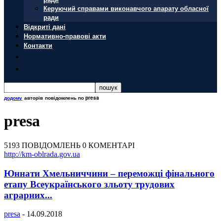
Керуючий справами виконавчого апарату обласної
ради
Відкриті дані
Нормативно-правові акти
Контакти
додому
авторів
повідомлень по presa
presa
5193 ПОВІДОМЛЕНЬ
0 КОМЕНТАРІ
http://km-oblrada.gov.ua
Юннати Хмельниччини – переможці фінального
етапу Всеукраїнського зльоту трудових
аграрних...
presa
-
14.09.2018