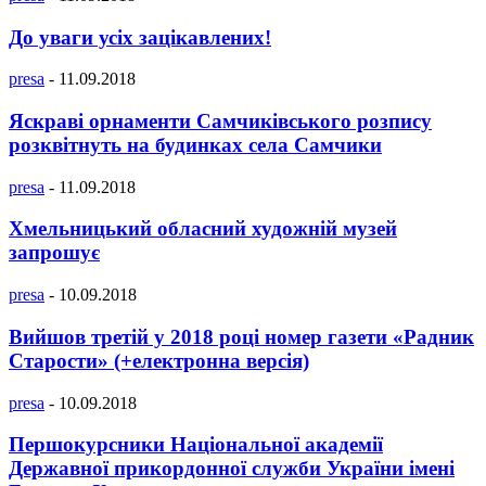
До уваги усіх зацікавлених!
presa
-
11.09.2018
Яскраві орнаменти Самчиківського розпису
розквітнуть на будинках села Самчики
presa
-
11.09.2018
Хмельницький обласний художній музей
запрошує
presa
-
10.09.2018
Вийшов третій у 2018 році номер газети «Радник
Старости» (+електронна версія)
presa
-
10.09.2018
Першокурсники Національної академії
Державної прикордонної служби України імені