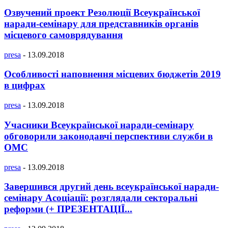
Озвучений проект Резолюції Всеукраїнської
наради-семінару для представників органів
місцевого самоврядування
presa
-
13.09.2018
Особливості наповнення місцевих бюджетів 2019
в цифрах
presa
-
13.09.2018
Учасники Всеукраїнської наради-семінару
обговорили законодавчі перспективи служби в
ОМС
presa
-
13.09.2018
Завершився другий день всеукраїнської наради-
семінару Асоціації: розглядали секторальні
реформи (+ ПРЕЗЕНТАЦІЇ...