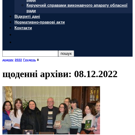
Керуючий справами виконавчого апарату обласної
ради
Відкриті дані
Нормативно-правові акти
Контакти
додому
2022
Грудень
8
щоденні архіви: 08.12.2022