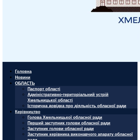
Головна
Новини
ОБЛАСТЬ
Паспорт області
Адміністративно-територіальний устрій
Хмельницької області
Історична довідка про діяльність обласної ради
Керівництво
Голова Хмельницької обласної ради
Перший заступник голови обласної ради
Заступник голови обласної ради
Заступник керівника виконавчого апарату обласної
ради