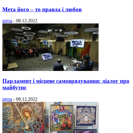
Мета його – то правда і любов
presa
-
08.12.2022
Парламент і місцеве самоврядування: діалог про
майбутнє
presa
-
08.12.2022