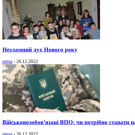
Незламний дух Нового року
presa
-
26.12.2022
Військовозобов’язані ВПО: чи потрібно ставати на 
presa
-
26.12.2022