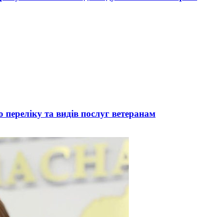
 переліку та видів послуг ветеранам