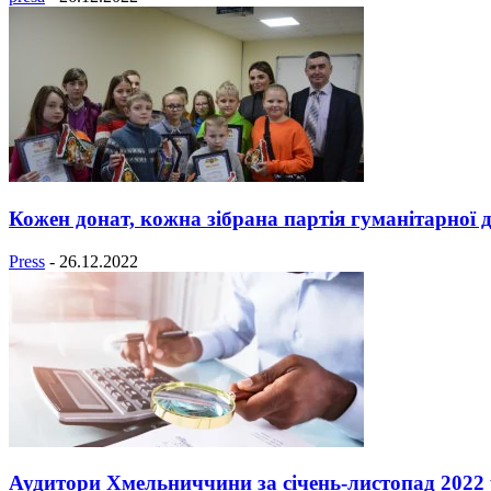
Кожен донат, кожна зібрана партія гуманітарної д
Press
-
26.12.2022
Аудитори Хмельниччини за січень-листопад 2022 