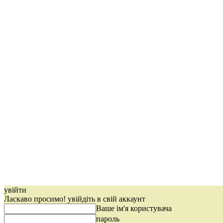
увійти
Ласкаво просимо! увійдіть в свій аккаунт
Ваше ім'я користувача
пароль