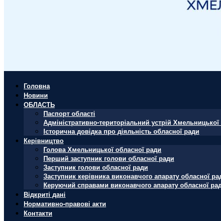
Головна
Новини
ОБЛАСТЬ
Паспорт області
Адміністративно-територіальний устрій Хмельницької 
Історична довідка про діяльність обласної ради
Керівництво
Голова Хмельницької обласної ради
Перший заступник голови обласної ради
Заступник голови обласної ради
Заступник керівника виконавчого апарату обласної ра
Керуючий справами виконавчого апарату обласної ра
Відкриті дані
Нормативно-правові акти
Контакти