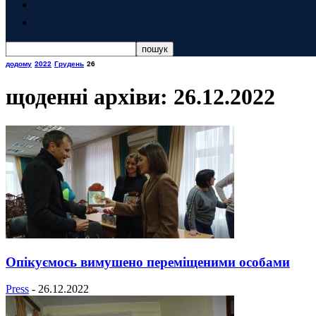
додому
2022
Грудень
26
щоденні архіви: 26.12.2022
Опікуємось вимушено переміщеними особами
Press
-
26.12.2022