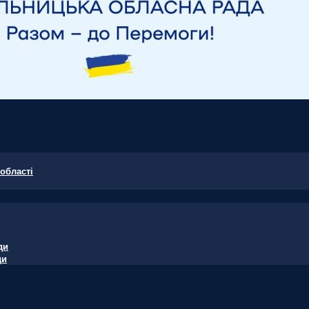
області
ди
ди