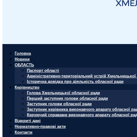
Головна
Новини
ОБЛАСТЬ
Паспорт області
Адміністративно-територіальний устрій Хмельницької 
Історична довідка про діяльність обласної ради
Керівництво
Голова Хмельницької обласної ради
Перший заступник голови обласної ради
Заступник голови обласної ради
Заступник керівника виконавчого апарату обласної ра
Керуючий справами виконавчого апарату обласної ра
Відкриті дані
Нормативно-правові акти
Контакти