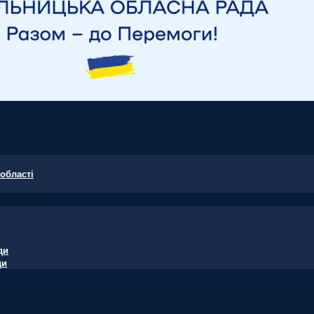
області
ди
ди