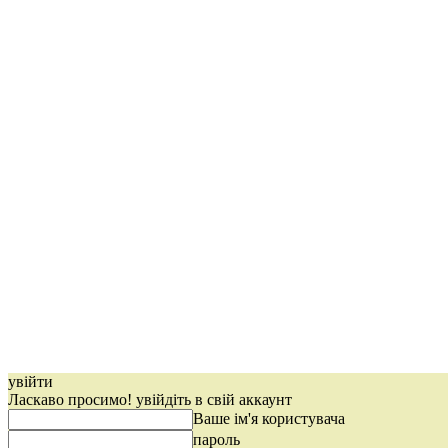
увійти
Ласкаво просимо! увійдіть в свій аккаунт
Ваше ім'я користувача
пароль