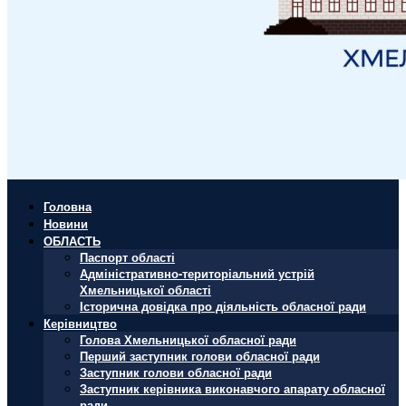
Головна
Новини
ОБЛАСТЬ
Паспорт області
Адміністративно-територіальний устрій
Хмельницької області
Історична довідка про діяльність обласної ради
Керівництво
Голова Хмельницької обласної ради
Перший заступник голови обласної ради
Заступник голови обласної ради
Заступник керівника виконавчого апарату обласної
ради