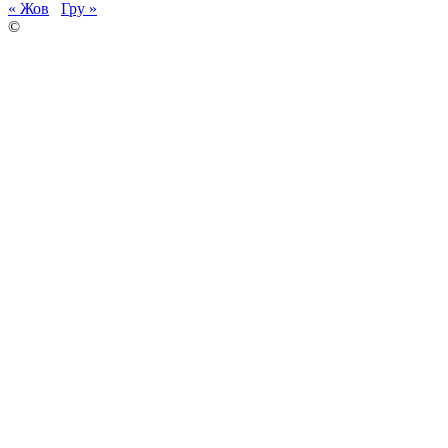
« Жов
Гру »
©