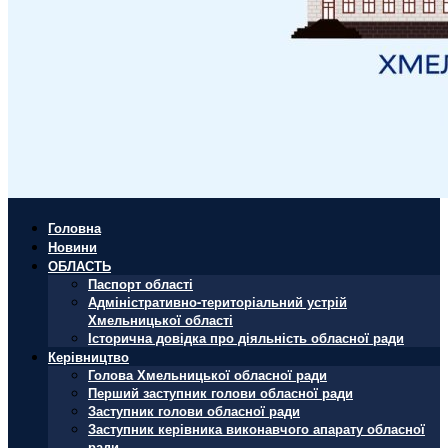
Головна
Новини
ОБЛАСТЬ
Паспорт області
Адміністративно-територіальний устрій
Хмельницької області
Історична довідка про діяльність обласної ради
Керівництво
Голова Хмельницької обласної ради
Перший заступник голови обласної ради
Заступник голови обласної ради
Заступник керівника виконавчого апарату обласної
ради