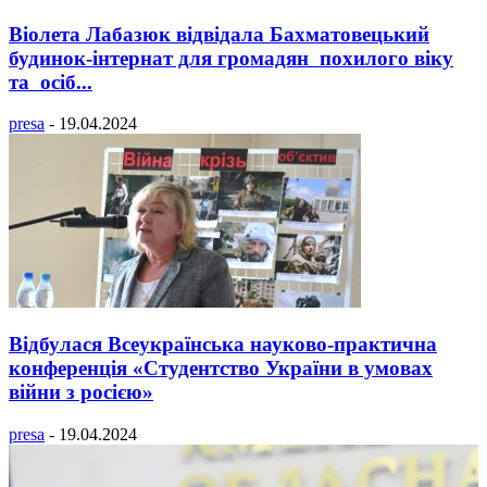
Віолета Лабазюк відвідала Бахматовецький
будинок-інтернат для громадян похилого віку
та осіб...
presa
-
19.04.2024
Відбулася Всеукраїнська науково-практична
конференція «Студентство України в умовах
війни з росією»
presa
-
19.04.2024