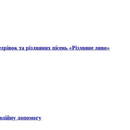
дрівок та різдвяних пісень «Різдвяне диво»
одійну допомогу