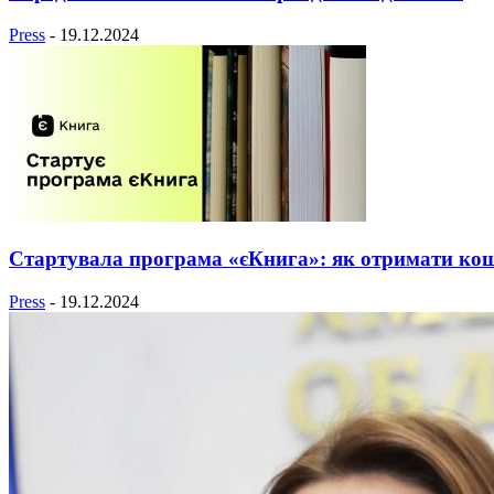
Press
-
19.12.2024
Стартувала програма «єКнига»: як отримати кош
Press
-
19.12.2024