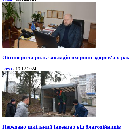
Обговорили роль закладів охорони здоров’я у 
presa
-
19.12.2024
Передано шкільний інвентар від благодійників