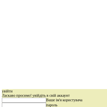
увійти
Ласкаво просимо! увійдіть в свій аккаунт
Ваше ім'я користувача
пароль