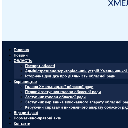
Головна
Новини
ОБЛАСТЬ
Паспорт області
Адміністративно-територіальний устрій Хмельницької 
Історична довідка про діяльність обласної ради
Керівництво
Голова Хмельницької обласної ради
Перший заступник голови обласної ради
Заступник голови обласної ради
Заступник керівника виконавчого апарату обласної ра
Керуючий справами виконавчого апарату обласної ра
Відкриті дані
Нормативно-правові акти
Контакти