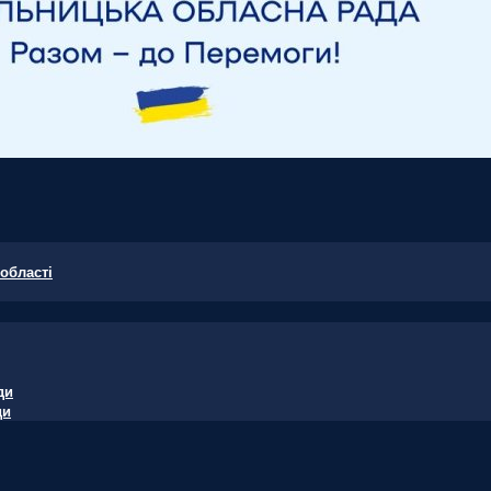
області
ди
ди