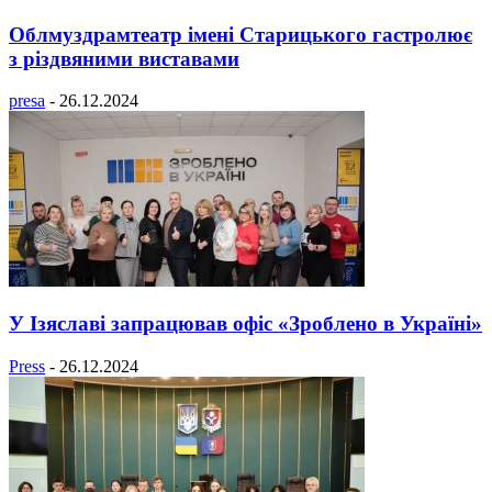
Облмуздрамтеатр імені Старицького гастролює
з різдвяними виставами
presa
-
26.12.2024
У Ізяславі запрацював офіс «Зроблено в Україні»
Press
-
26.12.2024