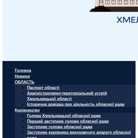
Головна
Новини
ОБЛАСТЬ
Паспорт області
Адміністративно-територіальний устрій
Хмельницької області
Історична довідка про діяльність обласної ради
Керівництво
Голова Хмельницької обласної ради
Перший заступник голови обласної ради
Заступник голови обласної ради
Заступник керівника виконавчого апарату обласної
ради