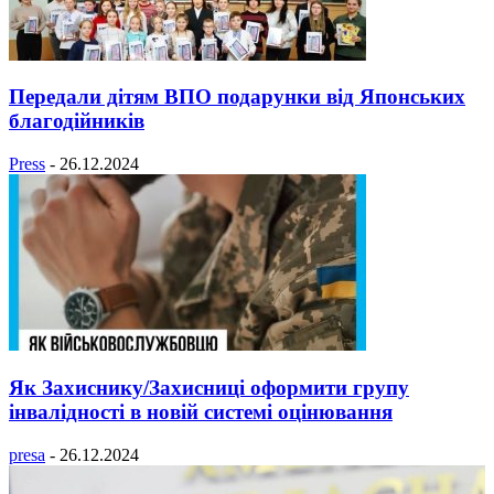
Передали дітям ВПО подарунки від Японських
благодійників
Press
-
26.12.2024
Як Захиснику/Захисниці оформити групу
інвалідності в новій системі оцінювання
presa
-
26.12.2024