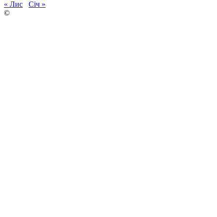
« Лис
Січ »
©