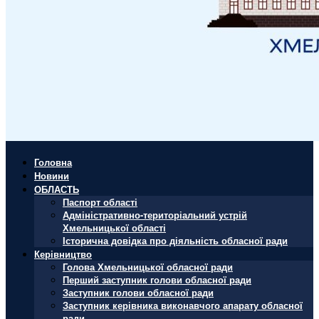
Головна
Новини
ОБЛАСТЬ
Паспорт області
Адміністративно-територіальний устрій
Хмельницької області
Історична довідка про діяльність обласної ради
Керівництво
Голова Хмельницької обласної ради
Перший заступник голови обласної ради
Заступник голови обласної ради
Заступник керівника виконавчого апарату обласної
ради