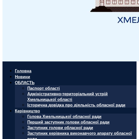
Головна
Новини
ОБЛАСТЬ
Паспорт області
Адміністративно-територіальний устрій
Хмельницької області
Історична довідка про діяльність обласної ради
Керівництво
Голова Хмельницької обласної ради
Перший заступник голови обласної ради
Заступник голови обласної ради
Заступник керівника виконавчого апарату обласної
ради