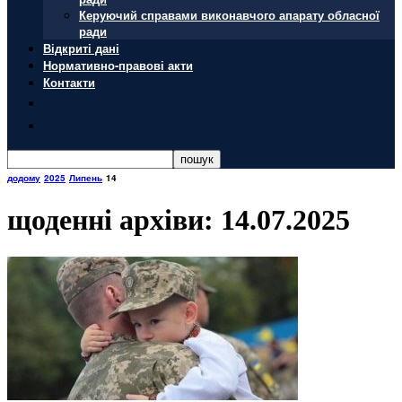
Керуючий справами виконавчого апарату обласної
ради
Відкриті дані
Нормативно-правові акти
Контакти
додому
2025
Липень
14
щоденні архіви: 14.07.2025