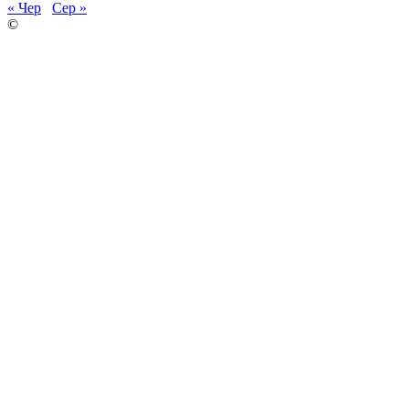
« Чер
Сер »
©