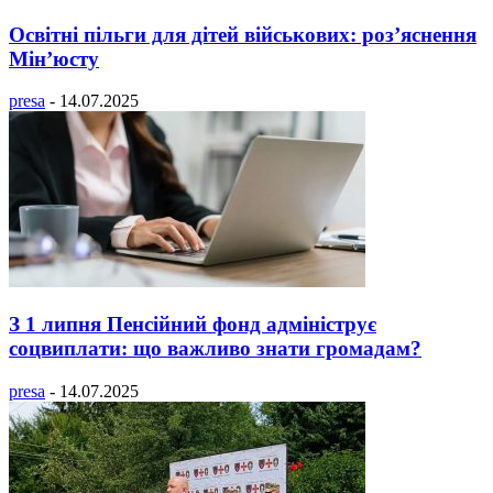
Освітні пільги для дітей військових: роз’яснення
Мін’юсту
presa
-
14.07.2025
З 1 липня Пенсійний фонд адмініструє
соцвиплати: що важливо знати громадам?
presa
-
14.07.2025