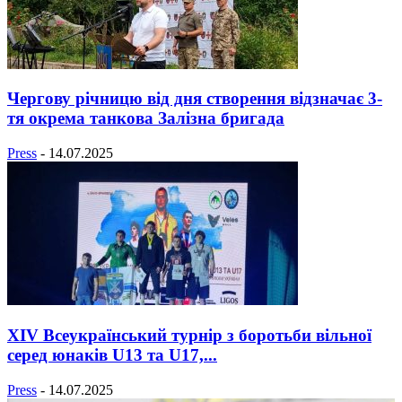
Чергову річницю від дня створення відзначає 3-
тя окрема танкова Залізна бригада
Press
-
14.07.2025
XIV Всеукраїнський турнір з боротьби вільної
серед юнаків U13 та U17,...
Press
-
14.07.2025