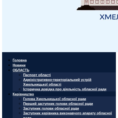
Головна
Новини
ОБЛАСТЬ
Паспорт області
Адміністративно-територіальний устрій
Хмельницької області
Історична довідка про діяльність обласної ради
Керівництво
Голова Хмельницької обласної ради
Перший заступник голови обласної ради
Заступник голови обласної ради
Заступник керівника виконавчого апарату обласної
ради