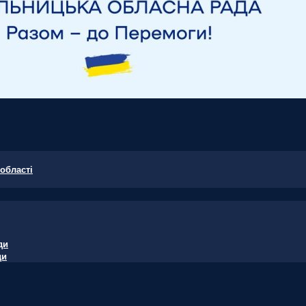
області
ди
ди