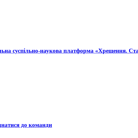
альна суспільно-наукова платформа «Хрещення. Ст
днатися до команди