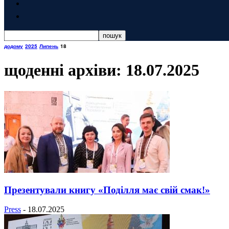
додому
2025
Липень
18
щоденні архіви: 18.07.2025
Презентували книгу «Поділля має свій смак!»
Press
-
18.07.2025