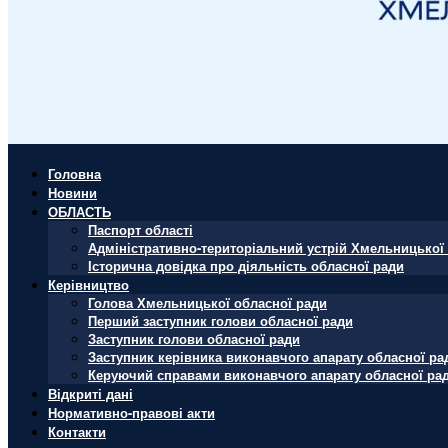
Головна
Новини
ОБЛАСТЬ
Паспорт області
Адміністративно-територіальний устрій Хмельницької 
Історична довідка про діяльність обласної ради
Керівництво
Голова Хмельницької обласної ради
Перший заступник голови обласної ради
Заступник голови обласної ради
Заступник керівника виконавчого апарату обласної ра
Керуючий справами виконавчого апарату обласної ра
Відкриті дані
Нормативно-правові акти
Контакти