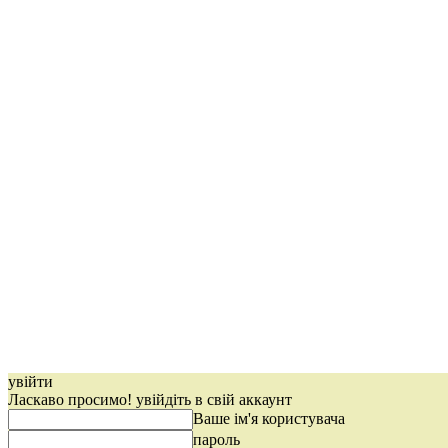
увійти
Ласкаво просимо! увійдіть в свій аккаунт
Ваше ім'я користувача
пароль