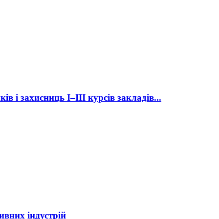
 і захисниць І–III курсів закладів...
ивних індустрій