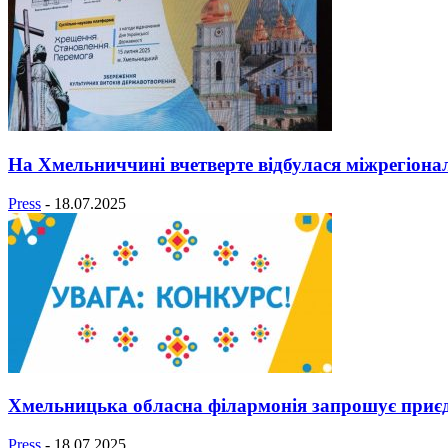
На Хмельниччині вчетверте відбулася міжрегіон
Press
-
18.07.2025
Хмельницька обласна філармонія запрошує приє
Press
-
18.07.2025