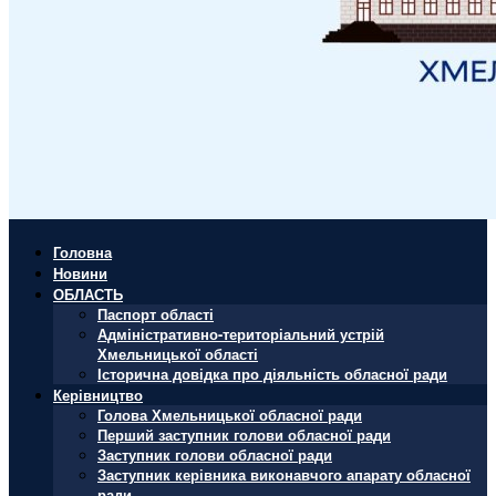
Головна
Новини
ОБЛАСТЬ
Паспорт області
Адміністративно-територіальний устрій
Хмельницької області
Історична довідка про діяльність обласної ради
Керівництво
Голова Хмельницької обласної ради
Перший заступник голови обласної ради
Заступник голови обласної ради
Заступник керівника виконавчого апарату обласної
ради