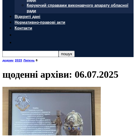
Керуючий справами виконавчого апарату обласної
ради
Відкриті дані
Нормативно-правові акти
Контакти
додому
2025
Липень
6
щоденні архіви: 06.07.2025