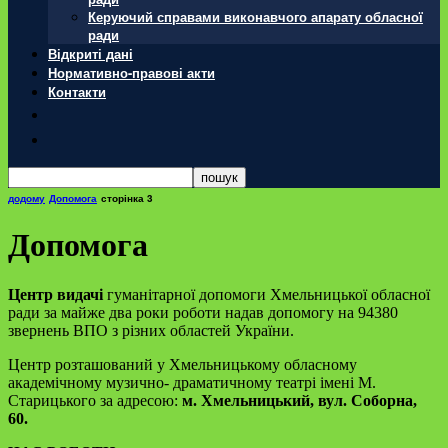
Керуючий справами виконавчого апарату обласної
ради
Відкриті дані
Нормативно-правові акти
Контакти
додому
Допомога
сторінка 3
Допомога
Центр видачі
гуманітарної допомоги Хмельницької обласної
ради за майже два роки роботи надав допомогу на 94380
звернень ВПО з різних областей України.
Центр розташований у Хмельницькому обласному
академічному музично- драматичному театрі імені М.
Старицького за адресою:
м. Хмельницький, вул. Соборна,
60.