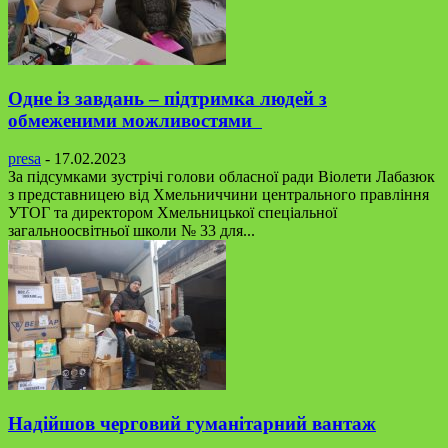
Одне із завдань – підтримка людей з
обмеженими можливостями
presa
-
17.02.2023
За підсумками зустрічі голови обласної ради Віолети Лабазюк
з представницею від Хмельниччини центрального правління
УТОГ та директором Хмельницької спеціальної
загальноосвітньої школи № 33 для...
Надійшов черговий гуманітарний вантаж