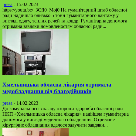
presa
-
15.02.2023
https://youtu.be/_3CfI0_Moj0 На гуманітарний штаб обласної
ради надійшло близько 5 тонн гуманітарного вантажу у
вигляді одягу, теплих речей та ковдр. Гуманітарна допомога
отримана завдяки домовленостям обласної ради...
Хмельницька обласна лікарня отримала
медобладнання від благодійників
presa
-
14.02.2023
До комунального закладу охорони здоров´я обласної ради –
НКП «Хмельницька обласна лікарня» надійшла гуманітарна
допомога у вигляді медичного обладнання. Отримане
хірургічне обладнання вдалося залучити завдяки...