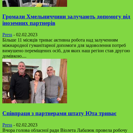
Громади Хмельниччини залучають допомогу від
іноземних партнерів
Press
-
02.02.2023
Більше 11 місяців триває активна робота над залученням
міжнародної гуманітарної допомоги для задоволення потреб
вимушено переміщених осіб, для яких наш регіон став другою
домівкою....
Співпраця з партнерами штату Юта триває
Press
-
02.02.2023
Вчора голова обласної ради Віолета Лабазюк провела робочу