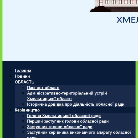
Головна
Новини
ОБЛАСТЬ
Паспорт області
Адміністративно-територіальний устрій
Хмельницької області
Історична довідка про діяльність обласної ради
Керівництво
Голова Хмельницької обласної ради
Перший заступник голови обласної ради
Заступник голови обласної ради
Заступник керівника виконавчого апарату обласної
ради