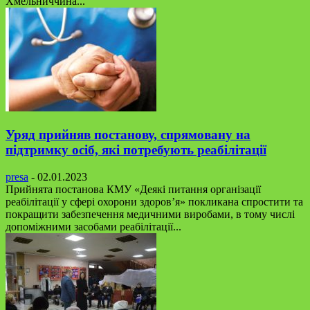
Хмельниччина...
Уряд прийняв постанову, спрямовану на
підтримку осіб, які потребують реабілітації
presa
-
02.01.2023
Прийнята постанова КМУ «Деякі питання організації
реабілітації у сфері охорони здоровʼя» покликана спростити та
покращити забезпечення медичними виробами, в тому числі
допоміжними засобами реабілітації...