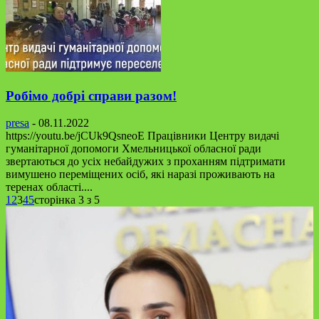
Робімо добрі справи разом!
presa
-
08.11.2022
https://youtu.be/jCUk9QsneoE Працівники Центру видачі
гуманітарної допомоги Хмельницької обласної ради
звертаються до усіх небайдужих з проханням підтримати
вимушено переміщених осіб, які наразі проживають на
теренах області....
1
2
3
4
5
сторінка 3 з 5