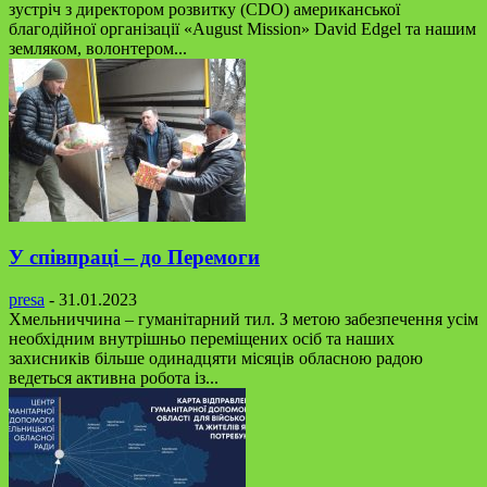
зустріч з директором розвитку (CDO) американської
благодійної організації «August Mission» David Edgel та нашим
земляком, волонтером...
У співпраці – до Перемоги
presa
-
31.01.2023
Хмельниччина – гуманітарний тил. З метою забезпечення усім
необхідним внутрішньо переміщених осіб та наших
захисників більше одинадцяти місяців обласною радою
ведеться активна робота із...