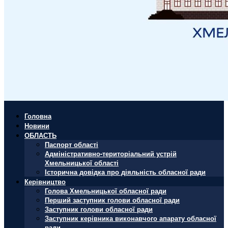
Головна
Новини
ОБЛАСТЬ
Паспорт області
Адміністративно-територіальний устрій
Хмельницької області
Історична довідка про діяльність обласної ради
Керівництво
Голова Хмельницької обласної ради
Перший заступник голови обласної ради
Заступник голови обласної ради
Заступник керівника виконавчого апарату обласної
ради