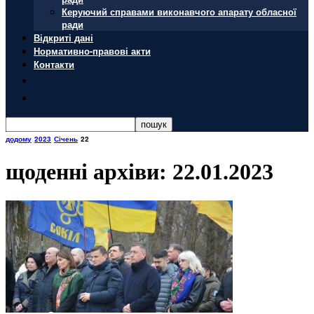
Керуючий справами виконавчого апарату обласної
ради
Відкриті дані
Нормативно-правові акти
Контакти
додому
2023
Січень
22
щоденні архіви: 22.01.2023