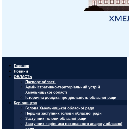
Головна
Новини
ОБЛАСТЬ
Паспорт області
Адміністративно-територіальний устрій
Хмельницької області
Історична довідка про діяльність обласної ради
Керівництво
Голова Хмельницької обласної ради
Перший заступник голови обласної ради
Заступник голови обласної ради
Заступник керівника виконавчого апарату обласної
ради