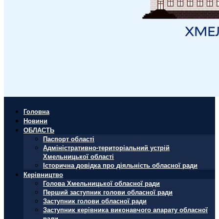
Головна
Новини
ОБЛАСТЬ
Паспорт області
Адміністративно-територіальний устрій
Хмельницької області
Історична довідка про діяльність обласної ради
Керівництво
Голова Хмельницької обласної ради
Перший заступник голови обласної ради
Заступник голови обласної ради
Заступник керівника виконавчого апарату обласної
ради