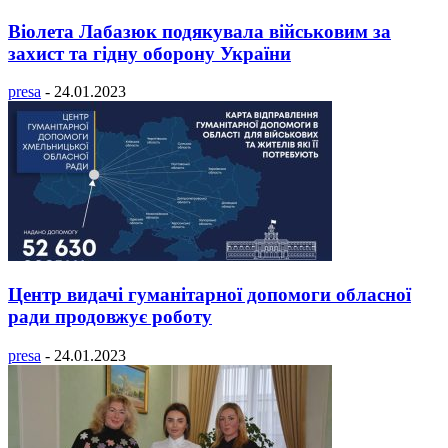
Віолета Лабазюк подякувала військовим за
захист та гідну оборону України
presa
-
24.01.2023
Центр видачі гуманітарної допомоги обласної
ради продовжує роботу
presa
-
24.01.2023