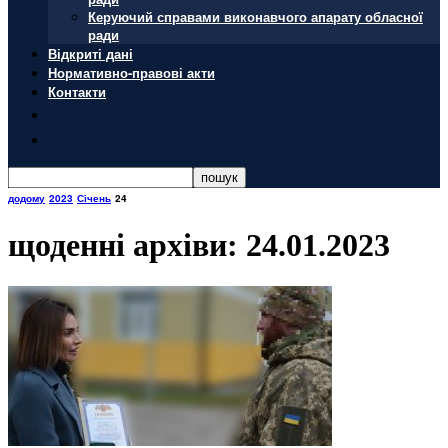
Керуючий справами виконавчого апарату обласної
ради
Відкриті дані
Нормативно-правові акти
Контакти
додому
2023
Січень
24
щоденні архіви: 24.01.2023