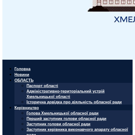
Головна
Новини
ОБЛАСТЬ
Паспорт області
Адміністративно-територіальний устрій
Хмельницької області
Історична довідка про діяльність обласної ради
Керівництво
Голова Хмельницької обласної ради
Перший заступник голови обласної ради
Заступник голови обласної ради
Заступник керівника виконавчого апарату обласної
ради