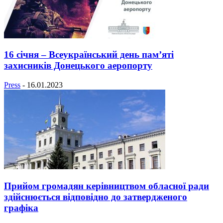
16 січня – Всеукраїнський день пам’яті
захисників Донецького аеропорту
Press
-
16.01.2023
Прийом громадян керівництвом обласної ради
здійснюється відповідно до затвердженого
графіка