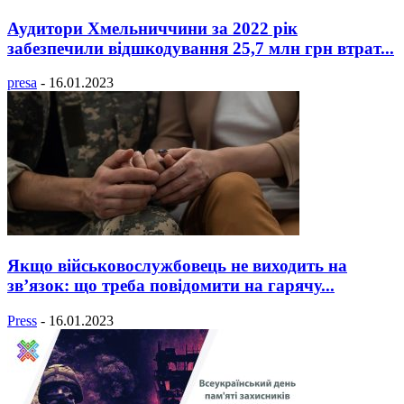
Аудитори Хмельниччини за 2022 рік
забезпечили відшкодування 25,7 млн грн втрат...
presa
-
16.01.2023
Якщо військовослужбовець не виходить на
зв’язок: що треба повідомити на гарячу...
Press
-
16.01.2023