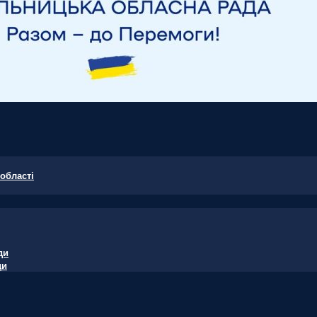
області
ди
ди