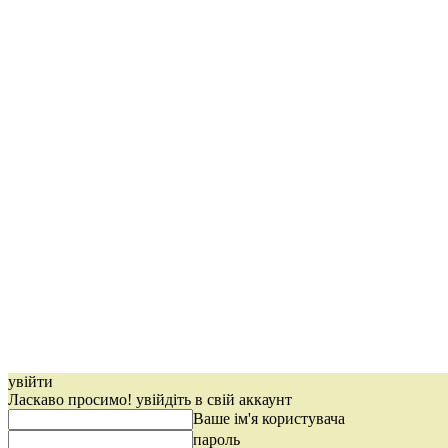
увійти
Ласкаво просимо! увійдіть в свій аккаунт
Ваше ім'я користувача
пароль