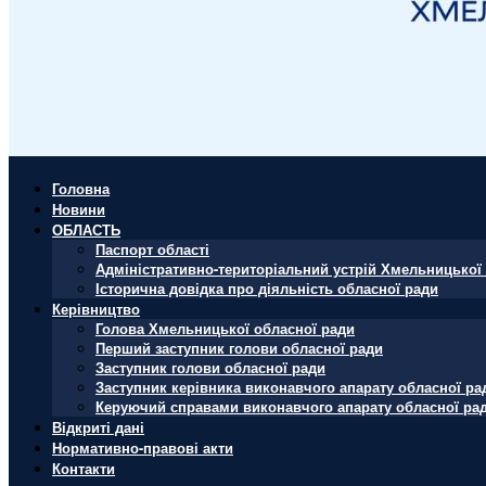
Головна
Новини
ОБЛАСТЬ
Паспорт області
Адміністративно-територіальний устрій Хмельницької 
Історична довідка про діяльність обласної ради
Керівництво
Голова Хмельницької обласної ради
Перший заступник голови обласної ради
Заступник голови обласної ради
Заступник керівника виконавчого апарату обласної ра
Керуючий справами виконавчого апарату обласної ра
Відкриті дані
Нормативно-правові акти
Контакти