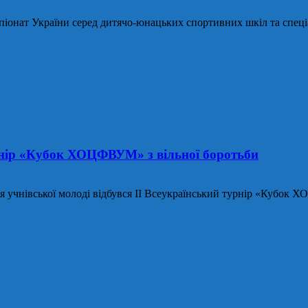
Чемпіонат України серед дитячо-юнацьких спортивних шкіл та спец
рнір «Кубок ХОЦФВУМ» з вільної боротьби
учнівської молоді відбувся ІІ Всеукраїнський турнір «Кубок ХО