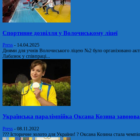
Спортивне дозвілля у Волочиському ліцеї
Press
-
14.04.2025
Днями для учнів Волочиського ліцею №2 було організовано акт
Лабазюк у співпраці...
Українська паралімпійка Оксана Козина завоювала
Press
-
08.11.2022
??? Історичне золото для України! ? Оксана Козина стала чемпіо