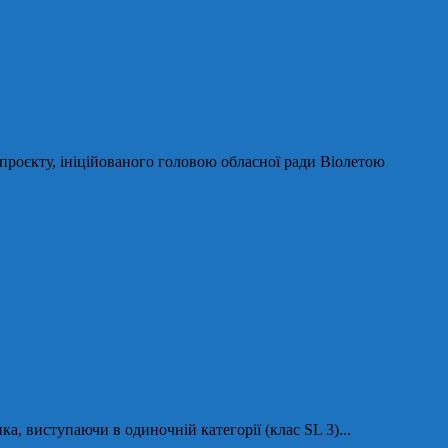
проєкту, ініційованого головою обласної ради Віолетою
а, виступаючи в одиночній категорії (клас SL 3)...