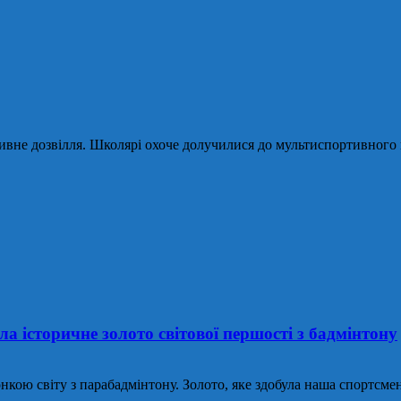
ивне дозвілля. Школярі охоче долучилися до мультиспортивного 
 історичне золото світової першості з бадмінтону
нкою світу з парабадмінтону. Золото, яке здобула наша спортсменк