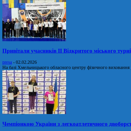
Привітали учасників ІІ Відкритого міського турні
presa
-
02.02.2026
На базі Хмельницького обласного центру фізичного виховання уч
Чемпіонкою України з легкоатлетичного двоборс