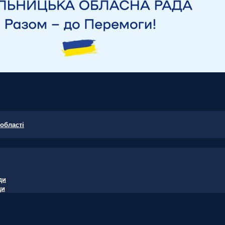
області
ди
ди