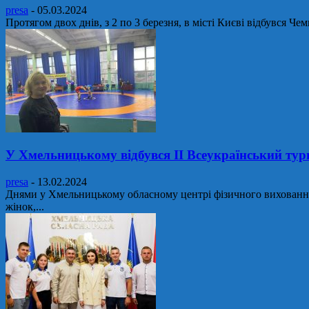
presa
-
05.03.2024
Протягом двох днів, з 2 по 3 березня, в місті Києві відбувся 
У Хмельницькому відбувся ІІ Всеукраїнський ту
presa
-
13.02.2024
Днями у Хмельницькому обласному центрі фізичного виховання 
жінок,...