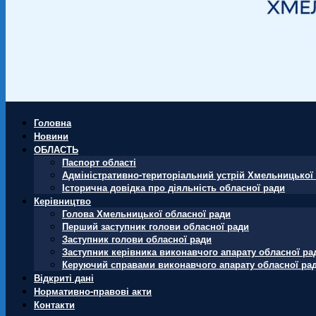
Головна
Новини
ОБЛАСТЬ
Паспорт області
Адміністративно-територіальний устрій Хмельницької 
Історична довідка про діяльність обласної ради
Керівництво
Голова Хмельницької обласної ради
Перший заступник голови обласної ради
Заступник голови обласної ради
Заступник керівника виконавчого апарату обласної ра
Керуючий справами виконавчого апарату обласної ра
Відкриті дані
Нормативно-правові акти
Контакти