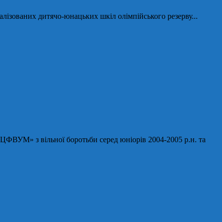
іалізованих дитячо-юнацьких шкіл олімпійського резерву...
ЦФВУМ» з вільної боротьби серед юніорів 2004-2005 р.н. та